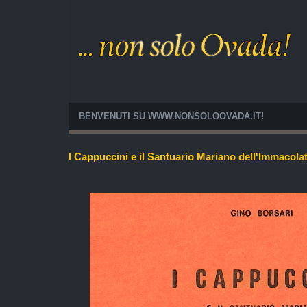
BENVENUTI SU WWW.NONSOLOOVADA.IT!
I Cappuccini e il Santuario Mariano dell'Immacol