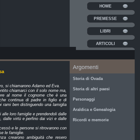
HOME
PREMESSE
LIBRI
ARTICOLI
Argomenti
sa
Storia di Ovada
tivo, si chiamarono Adamo ed Eva.
Storia di altri paesi
entito chiamarci con il solo nome ma,
ungere al nome il cognome che è una
Personaggi
he continua di padre in figlio e di
oi rami ben distinguendo una lamiglia
Araldica e Genealogia
alle loro famiglie e prendendoli dalle
, dalle virtù e perfino dai vizi e dalle
Ricordi e memorie
cessò e le persone si ritrovarono con
e le famiglie.
enza crearono ambiguità che resero