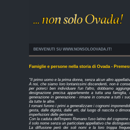
BENVENUTI SU WWW.NONSOLOOVADA.IT!
Famiglie e persone nella storia di Ovada - Premes
"Il primo uomo e la prima donna, senza alcun altro appella
A noi, che siamo loro lontanissimi discendenti, non è cons
per poterci ben individuare l'un l'altro, dobbiamo aggi
designazione precisa appartenente a tutta una famiglia, c
generazione in generazione - rimane in comune a tutti i su
da tutte le altre.
I romani furono i primi a generalizzare i cognomi imponendoli 
gesta, dalle dignità, dalle arti, dal luogo di nascita o dimora
imperfezioni delle persone.
Con la caduta dell'Impero Romano l'uso latino del cognome 
il solo nome senza un particolare appellativo che distinguess
La diffusione però dei soli nomi e la loro troppa frequ