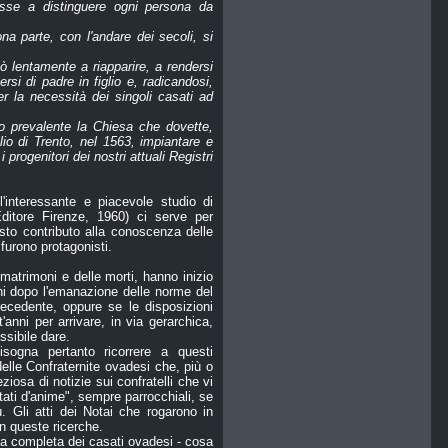
visse a distinguere ogni persona da
na parte, con l'andare dei secoli, si
ò lentamente a riapparire, a rendersi
si di padre in figlio e, radicandosi,
per la necessità dei singoli casati ad
do prevalente la Chiesa che dovette,
io di Trento, nel 1563, impiantare e
 progenitori dei nostri attuali Registri
'interessante e piacevole studio di
ditore Firenze, 1960) ci serve per
to contributo alla conoscenza delle
furono protagonisti.
 matrimoni e delle morti, hanno inizio
nni dopo l'emanazione delle norme del
ecedente, oppure se le disposizioni
t'anni per arrivare, in via gerarchica,
ssibile dare.
sogna pertanto ricorrere a questi
delle Confraternite ovadesi che, più o
osa di notizie sui confratelli che vi
Stati d'anime", sempre parrocchiali, se
 Gli atti dei Notai che rogarono in
in queste ricerche.
ia completa dei casati ovadesi - cosa