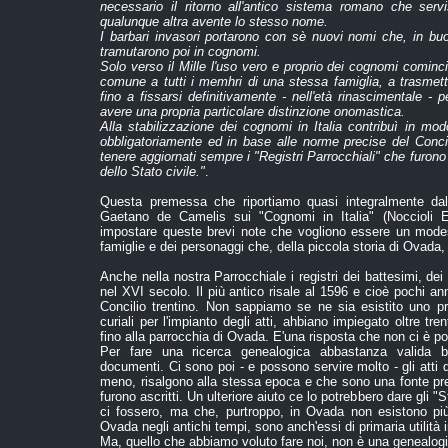
necessario il ritorno all'antico sistema romano che ser
qualunque altra avente lo stesso nome.
I barbari invasori portarono con sè nuovi nomi che, in buo
tramutarono poi in cognomi.
Solo verso il Mille l'uso vero e proprio dei cognomi cominci
comune a tutti i memhri di una stessa famiglia, a trasmetter
fino a fissarsi definitivamente - nell'età rinascimentale - 
avere una propria particolare distinzione onomastica.
Alla stabilizzazione dei cognomi in Italia contribuì in mo
obbligatoriamente ed in base alle norme precise del Concil
tenere aggiornati sempre i "Registri Parrocchiali" che furono i
dello Stato civile."
.
Questa premessa che riportiamo quasi integralmente dall
Gaetano de Camelis sui "Cognomi in Italia" (Noccioli E
impostare queste brevi note che vogliono essere un modes
famiglie e dei personaggi che, della piccola storia di Ovada, 
Anche nella nostra Parrocchiale i registri dei battesimi, dei
nel XVI secolo. Il più antico risale al 1596 e cioè pochi a
Concilio trentino. Non sappiamo se ne sia esistito uno pr
curiali per l'impianto degli atti, ahbiano impiegato oltre tren
fino alla parrocchia di Ovada. E'una risposta che non ci è po
Per fare una ricerca genealogica abbastanza valida bi
documenti. Ci sono poi - e possono servire molto - gli atti 
meno, risalgono alla stessa epoca e che sono una fonte prezi
furono ascritti. Un ulteriore aiuto ce lo potrebbero dare gli "
ci fossero, ma che, purtroppo, in Ovada non esistono più.
Ovada negli antichi tempi, sono anch'essi di primaria utilità 
Ma, quello che abbiamo voluto fare noi, non è una genealog