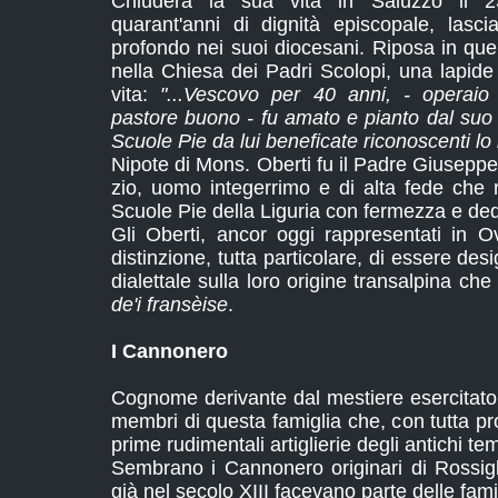
Chiuderà la sua vita in Saluzzo il
quarant'anni di dignità episcopale, lasc
profondo nei suoi diocesani. Riposa in que
nella Chiesa dei Padri Scolopi, una lapide d
vita:
"...Vescovo per 40 anni, - operaio
pastore buono - fu amato e pianto dal suo 
Scuole Pie da lui beneficate riconoscenti lo 
Nipote di Mons. Oberti fu il Padre Giusepp
zio, uomo integerrimo e di alta fede che r
Scuole Pie della Liguria con fermezza e ded
Gli Oberti, ancor oggi rappresentati in 
distinzione, tutta particolare, di essere de
dialettale sulla loro origine transalpina ch
de'i fransèise
.
I Cannonero
Cognome derivante dal mestiere esercitato 
membri di questa famiglia che, con tutta pro
prime rudimentali artiglierie degli antichi tem
Sembrano i Cannonero originari di Rossigl
già nel secolo XIII facevano parte delle fami