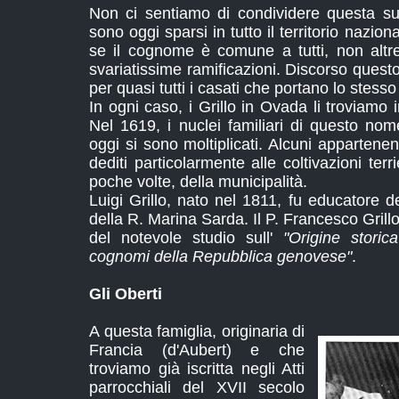
Non ci sentiamo di condividere questa su
sono oggi sparsi in tutto il territorio nazional
se il cognome è comune a tutti, non altr
svariatissime ramificazioni. Discorso quest
per quasi tutti i casati che portano lo stes
In ogni caso, i Grillo in Ovada li troviamo in 
Nel 1619, i nuclei familiari di questo no
oggi si sono moltiplicati. Alcuni appartenen
dediti particolarmente alle coltivazioni terr
poche volte, della municipalità.
Luigi Grillo, nato nel 1811, fu educatore 
della R. Marina Sarda. Il P. Francesco Grillo
del notevole studio sull'
"Origine storic
cognomi della Repubblica genovese"
.
Gli Oberti
A questa famiglia, originaria di
Francia (d'Aubert) e che
troviamo già iscritta negli Atti
parrocchiali del XVII secolo