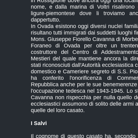
in Rossiglione dove ancora oggi una locali
nome, e dalla marina di Voltri risalirono
ligure-piemontese dove li troviamo an
dappertutto.
In Ovada esistono oggi diversi nuclei fami
risultano tutti immigrati dai suddetti luoghi f
Mons. Giuseppe Fiorello Cavanna di Morbell
Foraneo di Ovada per oltre un trenten
costruttore del Centro di Addestramento
Mestieri del quale mantiene ancora la dire
stati riconosciuti dall'Autorità ecclesiastic
domestico e Cameriere segreto di S.S. Pio X
ha conferito l'onorificenza di Comme
Repubblica anche per le sue benemerenze 
l'occupazione tedesca nel 1943-1945. Lo 
Cavanna non rispecchia per nulla quello de
ecclesiastici assumono di solito delle armi a
quelle del loro casato.
I Salvi
Il cognome di questo casato ha, secondo al