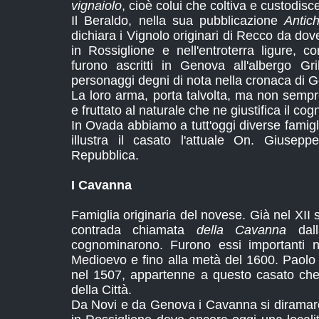
vignaiolo
, cioè colui che coltiva e custodisc
Il Beraldo, nella sua pubblicazione
Antic
dichiara i Vignolo originari di Recco da dov
in Rossiglione e nell'entroterra ligure,
furono ascritti in Genova all'albergo G
personaggi degni di nota nella cronaca di 
La loro arma, porta talvolta, ma non sempre,
e fruttato al naturale che ne giustifica il 
In Ovada abbiamo a tutt'oggi diverse famig
illustra il casato l'attuale On. Giusepp
Repubblica.
I Cavanna
Famiglia originaria del novese. Già nel XII 
contrada chiamata
della Cavanna
dall
cognominarono. Furono essi importanti nel
Medioevo e fino alla metà del 1600. Paol
nel 1507, appartenne a questo casato che f
della Città.
Da Novi e da Genova i Cavanna si diramar