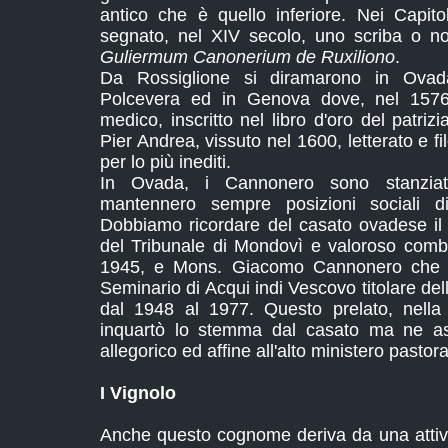
antico che è quello inferiore. Nei Capito
segnato, nel XIV secolo, uno scriba o not
Guliermum Canonerium de Ruxiliono
.
Da Rossiglione si diramarono in Ovada
Polcevera ed in Genova dove, nel 1576
medico, inscritto nel libro d'oro del patriz
Pier Andrea, vissuto nel 1600, letterato e fi
per lo più inediti.
In Ovada, i Cannonero sono stanzia
mantennero sempre posizioni sociali di
Dobbiamo ricordare del casato ovadese il 
del Tribunale di Mondovì e valoroso comb
1945, e Mons. Giacomo Cannonero che f
Seminario di Acqui indi Vescovo titolare del
dal 1948 al 1977. Questo prelato, nella
inquartò lo stemma dal casato ma ne a
allegorico ed affine all'alto ministero pastor
I Vignolo
Anche questo cognome deriva da una attivit