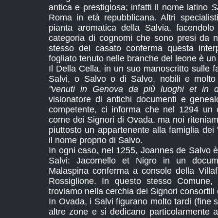
antica e prestigiosa; infatti il nome latino
S
Roma in età repubblicana. Altri specialist
pianta aromatica della Salvia, facendolo 
categoria di cognomi che sono presi da 
stesso del casato conferma questa inter
fogliato tenuto nelle branche del leone è un
Il Della Cella, in un suo manoscritto sulle f
Salvi, o Salvo o di Salvo, nobili e molto 
"venuti in Genova da più luoghi et in di
visionatore di antichi documenti e genealo
competente, ci informa che nel 1294 un c
come dei Signori di Ovada, ma noi riteniam
piuttosto un appartenente alla famiglia de
il nome proprio di Salvo.
In ogni caso, nel 1255, Joannes de Salvo è
Salvi: Jacomello et Nigro in un docum
Malaspina conferma a console della Villa
Rossiglione. In questo stesso Comune, n
troviamo nella cerchia dei Signori consortili 
In Ovada, i Salvi figurano molto tardi (fine 
altre zone e si dedicano particolarmente a