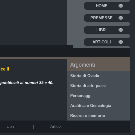
HOME
PREMESSE
LIBRI
ARTICOLI
Argomenti
ce II
Storia di Ovada
 pubblicati ai numeri
39
e
40
.
Storia di altri paesi
Personaggi
Araldica e Genealogia
Ricordi e memorie
Libri
|
Articoli