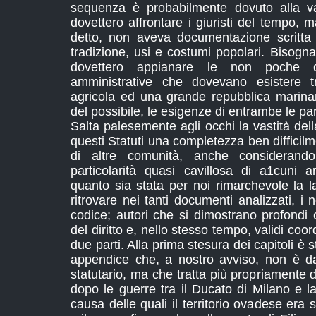
sequenza è probabilmente dovuto alla v
dovettero affrontare i giuristi del tempo, 
detto, non aveva documentazione scritta e
tradizione, usi e costumi popolari. Bisogna
dovettero appianare le non poche di
amministrative che dovevano esistere 
agricola ed una grande repubblica marinar
del possibile, le esigenze di entrambe le par
Salta palesemente agli occhi la vastità dell
questi Statuti una completezza ben difficilme
di altre comunità, anche considerando
particolarità quasi cavillosa di a1cuni a
quanto sia stata per noi rimarchevole la 
ritrovare nei tanti documenti analizzati, i 
codice; autori che si dimostrano profondi 
del diritto e, nello stesso tempo, validi coord
due parti. Alla prima stesura dei capitoli è
appendice che, a nostro avviso, non è da
statutario, ma che tratta più propriamente
dopo le guerre tra il Ducato di Milano e 
causa delle quali il territorio ovadese era