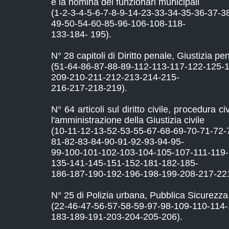
e la nomina dei funzionari municipali
(1-2-3-4-5-6-7-8-9-14-23-33-34-35-36-37-3
49-50-54-60-85-96-106-108-118-
133-184- 195).
N° 28 capitoli di Diritto penale, Giustizia pe
(51-64-86-87-88-89-112-113-117-122-125-
209-210-211-212-213-214-215-
216-217-218-219).
N° 64 articoli sul diritto civile, procedura ci
l'amministrazione della Giustizia civile
(10-11-12-13-52-53-55-67-68-69-70-71-72-
81-82-83-84-90-91-92-93-94-95-
99-100-101-102-103-104-105-107-111-119
135-141-145-151-152-181-182-185-
186-187-190-192-196-198-199-208-217-221
N° 25 di Polizia urbana, Pubblica Sicurezza
(22-46-47-56-57-58-59-97-98-109-110-114
183-189-191-203-204-205-206).