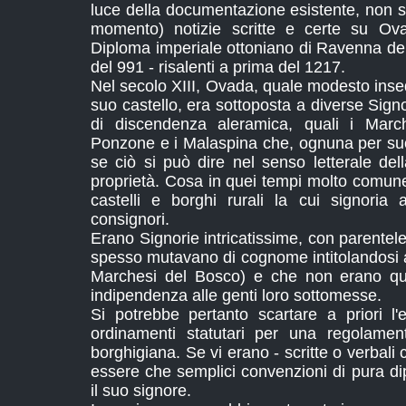
luce della documentazione esistente, non s
momento) notizie scritte e certe su Ova
Diploma imperiale ottoniano di Ravenna de
del 991 - risalenti a prima del 1217.
Nel secolo XIII, Ovada, quale modesto inse
suo castello, era sottoposta a diverse Signo
di discendenza aleramica, quali i March
Ponzone e i Malaspina che, ognuna per su
se ciò si può dire nel senso letterale del
proprietà. Cosa in quei tempi molto comune
castelli e borghi rurali la cui signori
consignori.
Erano Signorie intricatissime, con parentel
spesso mutavano di cognome intitolandosi al
Marchesi del Bosco) e che non erano q
indipendenza alle genti loro sottomesse.
Si potrebbe pertanto scartare a priori l'e
ordinamenti statutari per una regolament
borghigiana. Se vi erano - scritte o verbali
essere che semplici convenzioni di pura di
il suo signore.