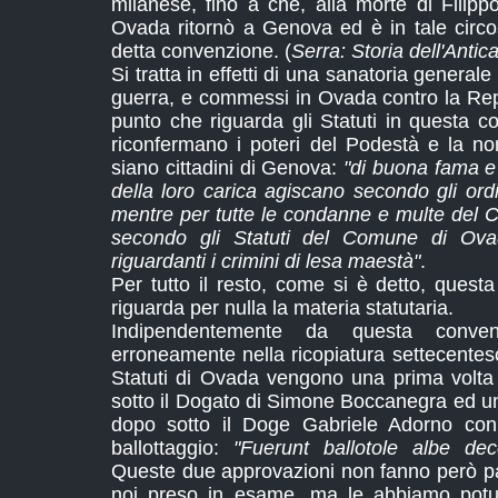
milanese, fino a che, alla morte di Filipp
Ovada ritornò a Genova ed è in tale circo
detta convenzione. (
Serra: Storia dell'Antic
Si tratta in effetti di una sanatoria generale pe
guerra, e commessi in Ovada contro la Re
punto che riguarda gli Statuti in questa co
riconfermano i poteri del Podestà e la n
siano cittadini di Genova:
"di buona fama e 
della loro carica agiscano secondo gli ordi
mentre per tutte le condanne e multe del
secondo gli Statuti del Comune di Ova
riguardanti i crimini di lesa maestà"
.
Per tutto il resto, come si è detto, ques
riguarda per nulla la materia statutaria.
Indipendentemente da questa conven
erroneamente nella ricopiatura settecentesc
Statuti di Ovada vengono una prima volta
sotto il Dogato di Simone Boccanegra ed un
dopo sotto il Doge Gabriele Adorno con 
ballottaggio:
"Fuerunt ballotole albe de
Queste due approvazioni non fanno però par
noi preso in esame, ma le abbiamo potute