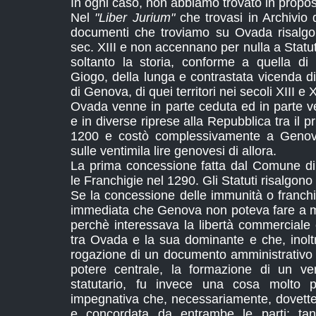
In ogni caso, non abbiamo trovato in propos
Nel
"Liber Jurium"
che trovasi in Archivio 
documenti che troviamo su Ovada risalgo
sec. XIII e non accennano per nulla a Statut
soltanto la storia, conforme a quella di m
Giogo, della lunga e contrastata vicenda di
di Genova, di quei territori nei secoli XIII e 
Ovada venne in parte ceduta ed in parte v
e in diverse riprese alla Repubblica tra il p
1200 e costò complessivamente a Genova
sulle ventimila lire genovesi di allora.
La prima concessione fatta dal Comune d
le Franchigie nel 1290. Gli Statuti risalgono
Se la concessione delle immunità o franchi
immediata che Genova non poteva fare a m
perchè interessava la libertà commerciale e 
tra Ovada e la sua dominante e che, inol
rogazione di un documento amministrativo e
potere centrale, la formazione di un ve
statutario, fu invece una cosa molto 
impegnativa che, necessariamente, dovette
e concordata da entrambe le parti; ta