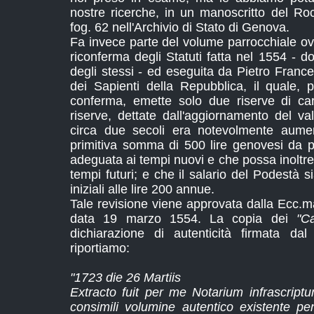
nostre ricerche, in un manoscritto del Ro
fog. 62 nell'Archivio di Stato di Genova.
Fa invece parte del volume parrocchiale o
riconferma degli Statuti fatta nel 1554 - 
degli stessi - ed eseguita da Pietro Fran
dei Sapienti della Repubblica, il quale,
conferma, emette solo due riserve di car
riserve, dettate dall'aggiornamento del v
circa due secoli era notevolmente aume
primitiva somma di 500 lire genovesi da p
adeguata ai tempi nuovi e che possa inoltre
tempi futuri; e che il salario del Podestà s
iniziali alle lire 200 annue.
Tale revisione viene approvata dalla Ecc.
data 19 marzo 1554. La copia dei
"Ca
dichiarazione di autenticità firmata d
riportiamo:
"1723 die 26 Martiis
Extracto fuit per me Notarium infrascrip
consimili volumine autentico existente p