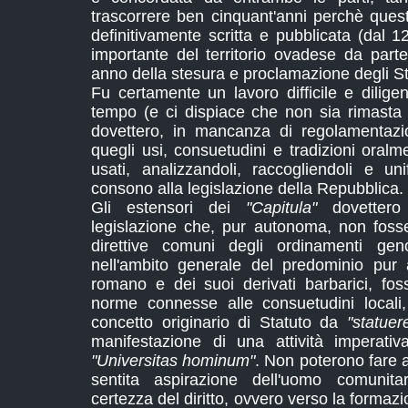
trascorrere ben cinquant'anni perchè que
definitivamente scritta e pubblicata (dal 1
importante del territorio ovadese da part
anno della stesura e proclamazione degli Sta
Fu certamente un lavoro difficile e diligent
tempo (e ci dispiace che non sia rimasta 
dovettero, in mancanza di regolamentazioni
quegli usi, consuetudini e tradizioni oral
usati, analizzandoli, raccogliendoli e u
consono alla legislazione della Repubblica.
Gli estensori dei
"Capitula"
dovettero
legislazione che, pur autonoma, non foss
direttive comuni degli ordinamenti ge
nell'ambito generale del predominio pur al
romano e dei suoi derivati barbarici, foss
norme connesse alle consuetudini locali
concetto originario di Statuto da
"statuer
manifestazione di una attività imperativ
"Universitas hominum"
. Non poterono fare 
sentita aspirazione dell'uomo comunit
certezza del diritto, ovvero verso la formazi