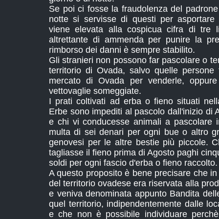
Se poi ci fosse la fraudolenza del padrone d
notte si servisse di questi per asportare 
viene elevata alla cospicua cifra di tre 
altrettante di ammenda per punire la prem
rimborso dei danni è sempre stabilito.
Gli stranieri non possono far pascolare o tene
territorio di Ovada, salvo quelle persone
mercato di Ovada per venderle, oppure
vettovaglie someggiate.
I prati coltivati ad erba o fieno situati ne
Erbe sono impediti al pascolo dall'inizio di A
e chi vi conducesse animali a pascolare 
multa di sei denari per ogni bue o altro g
genovesi per le altre bestie più piccole. 
tagliasse il fieno prima di Agosto paghi cinq
soldi per ogni fascio d'erba o fieno raccolto.
A questo proposito è bene precisare che in
del territorio ovadese era riservata alla pro
e veniva denominata appunto Bandita delle
quel territorio, indipendentemente dalle loc
e che non è possibile individuare perchè 