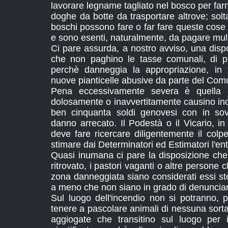
lavorare legname tagliato nel bosco per farn
doghe da botte da trasportare altrove; soltan
boschi possono fare o far fare queste cose n
e sono esenti, naturalmente, da pagare mul
Ci pare assurda, a nostro avviso, una disp
che non paghino le tasse comunali, di pia
perchè danneggia la appropriazione, in 
nuove pianticelle abusive da parte del Co
Pena eccessivamente severa è quella
dolosamente o inavvertitamente causino incen
ben cinquanta soldi genovesi con in sovr
danno arrecato. Il Podestà o il Vicario, in
deve fare ricercare diligentemente il colp
stimare dai Determinatori ed Estimatori l'ent
Quasi inumana ci pare la disposizione che,
ritrovato, i pastori vaganti o altre persone c
zona danneggiata siano considerati essi stes
a meno che non siano in grado di denunciare
Sul luogo dell'incendio non si potranno, p
tenere a pascolare animali di nessuna sorta,
aggiogate che transitino sul luogo per i