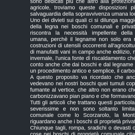
sono dedicati più che altro alla protezio
agricole, troviamo queste disposizioni p
salvaguardia della sopravvivenza umana lo
Uno dei divieti sui quali ci si dilunga magg
della legna nei boschi comunali e priva
riscontra la necessità impellente della 
umana, perchè il legname non solo era n
costruzioni di utensili occorrenti all'agricolt
di manufatti vani in campo anche edilizio,
invernale, l'unica fonte dì riscaldamento ch
conto anche che dai boschi e dal legname d
un procedimento antico e semplice, il carbo
A questo proposito va ricordato che anc
vedevano nei nostri boschi quei tumuli cop
fumante al vertice, che altro non erano c
carbonizzavano pian piano e che formavano 
Tutti gli articoli che trattano questi particol
severissime e non sono soltanto limitat
comunale come lo Scorzarolo, la Mon
riguardano anche i boschi di proprietà priva
Chiunque tagli, rompa, sradichi o devasti 
cose nei boschi di proprietà comunale cit