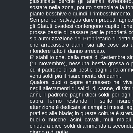
giustificata perchè gli animali avrebber
sostare nella zona, potuto ostacolare la for
piante boschive e quindi il rimboschimento.
Sempre per salvaguardare i prodotti agricoli
gli Statuti ovadesi contengono capitoli che
grosse bestie di passare per le proprietà c
sia autorizzazione del Proprietario di dette 
che arrecassero danni sia alle cose sia 
rifondere tutto il danno arrecato.
E' stabilito che, dalla metà di Settembre si
(11 Novembre), nessuna bestia grossa o pi
ed il padrone di tali bestie paghi una amm
venti soldi più il risarcimento dei danni.
Qualora buoi o capre entrassero nei vivai
negli allevamenti di salici, di canne, di vimin
anni, il padrone paghi dieci soldi per ogn
capra fermo restando il solito risarci
attenzione è dedicata ai campi di messi, agli
prati ed alle biade; in queste colture è stre
buoi o mucche, asini, cavalli, muli, maial
cinque a dieci soldi di ammenda a seconda c
giorno o di notte.