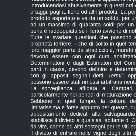
introducendosi abusivamente in questi orti c
ortaggi, paglia, fieno od altri prodotti. La pe
prodotto asportato e va da un soldo, per u
ad un massimo di quaranta soldi per un c
pena è raddoppiata se il furto avviene di not
Tutte le svariate questioni che possono s
proprietà terriere, - che di solito in quel t
loro maggior parte da stradicciole, muretti o
devono essere con ogni cura analizzat
Determinatoni e dagli Estimatori del Com
parti in causa, devono definire e determin
con gli appositi segnali detti
"Termi"
, op
possono essere stati rimossi arbitrariament
La sorveglianza, affidata ai Campari,
particolarmente nei periodi di maturazione e
Sebbene in quel tempo, la coltura de
limitatissima e forse appunto per questo, due
appositamente dedicati alla salvaguardia
stabilisce il divieto a qualsiasi abitante di 
da vite, canne od altri sostegni per le viti e
il divieto di entrare nelle vigne degli altri d