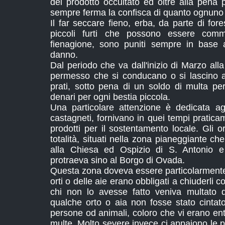
del prodotto occultato ed oltre alla pena p
sempre ferma la confisca di quanto ognuno 
Il far seccare fieno, erba, da parte di fore
piccoli furti che possono essere comm
fienagione, sono puniti sempre in base a
danno.
Dal periodo che va dall'inizio di Marzo al
permesso che si conducano o si lascino an
prati, sotto pena di un soldo di multa pe
denari per ogni bestia piccola.
Una particolare attenzione è dedicata agl
castagneti, fornivano in quei tempi pratic
prodotti per il sostentamento locale. Gli or
totalità, situati nella zona pianeggiante c
alla Chiesa ed Ospizio di S. Antonio e 
protraeva sino al Borgo di Ovada.
Questa zona doveva essere particolarmente c
orti o delle aie erano obbligati a chiuderli
chi non lo avesse fatto veniva multato 
qualche orto o aia non fosse stato cintato
persone od animali, coloro che vi erano ent
multe. Molto severe invece ci appaiono le pe