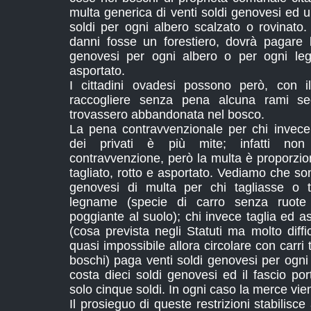
multa generica di venti soldi genovesi ed un
soldi per ogni albero scalzato o rovinato.
danni fosse un forestiero, dovrà pagare l'
genovesi per ogni albero o per ogni leg
asportato.
I cittadini ovadesi possono però, con
raccogliere senza pena alcuna rami s
trovassero abbandonata nel bosco.
La pena contravvenzionale per chi invece
dei privati è più mite; infatti non
contravvenzione, però la multa è proporziona
tagliato, rotto e asportato. Vediamo che so
genovesi di multa per chi tagliasse o t
legname (specie di carro senza ruote 
poggiante al suolo); chi invece taglia ed 
(cosa prevista negli Statuti ma molto diffi
quasi impossibile allora circolare con carri 
boschi) paga venti soldi genovesi per ogni c
costa dieci soldi genovesi ed il fascio po
solo cinque soldi. In ogni caso la merce vi
Il prosieguo di queste restrizioni stabilisc