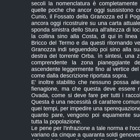
secoli la nomenclatura è completamente 
quelle poche che ancor oggi sussistono c
Cunio, il Fossato della Granozza ed il Pog
ancora oggi ricostruire su una carta attual
sponda sinistra dello Stura all'altezza di lo
la collina sino alla Costa, di qui in line
Bricco del Termo e da questi ritornando ve
Granozza indi seguendolo poi sino alla s
destra del torrente Orba. ìn sintesi, una 
comprendente la zona pianeggiante del
ascendente leggermente fino al vertice del 
come dalla descrizione riportata sopra.
E' inoltre stabilito che nessuno possa ali
fienagione, ma che questa deve essere ra
Ovada, come si deve fare per tutti i raccol
Questa è una necessità di carattere comunita
quei tempi, per impedire una sperequazione
quanto pare, vengono poi equamente sudd
tutta la popolazione.
Le pene per l'infrazione a tale norma e l'occ
variano da cinque a quaranta soldi genoves