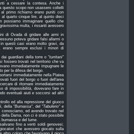
anti a cessare la contesa. Anche i
 a questo scopo non usassero coltelli
 al primo richiamo erano puniti con
 al quarto cinque lire, al quinto dieci
Non possiamo immaginare quello che
gravissima multa, i rissanti avessero
ini di Ovada di gridare alle armi in
essuno poteva gridare falsi allarmi o
 in questi casi erano molto gravi, da
, erano sempre esclusi i minori di
 dai guardiani della torre o
"turritani"
 fossero trovati nel territorio che va
vevano immediatamente impugnare le
to per la difesa del borgo.
 portarsi immediatamente nella Platea
ati fuori del borgo o fuori dell'area
cercare di ritornare immediatamente
o di impossibilità, dovevano fare in
o eventuali aiuti e soccorsi ad altri
trollo ed alla repressione del giuoco
i, della
"Burnassa"
, del
"Tabulerio"
e
gi conosciamo, ed avendo trovato nel
o della Dama, non ci è stato possibile
la burnassa e del lume.
salivano fino a venti soldi genovesi;
 giocatori che avessero giocato sulla
e altro coloro che favorivano il gioco