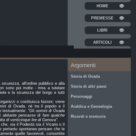
HOME
PREMESSE
LIBRI
ARTICOLI
Argomenti
Storia di Ovada
 sicurezza, all'ordine pubblico e alla
Storia di altri paesi
on sono poi molte - mira a tutelare
iete e la sicurezza del borgo e tutti
Personaggi
organizzi o costituisca fazioni; viene
mini di Ovada, nè tra il popolo e il
Araldica e Genealogia
ce testualmente:
"Gli uomini di Ovada
abitante pensasse di fare qualche
Ricordi e memorie
lta di venticinque lire di Genova"
.
che, sia il Podestà sia il Vicario o il
ne pertanto spontaneo pensare che le
camente quelle favorevoli, consentite