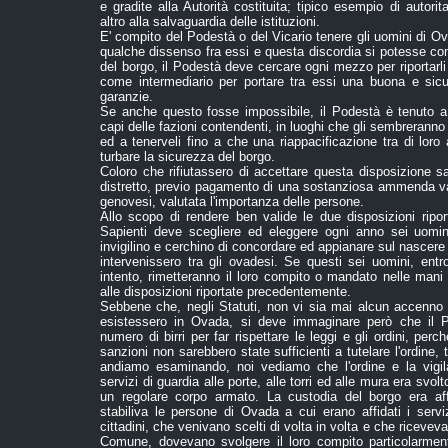
e gradite alla Autorità costituita; tipico esempio di auto
altro alla salvaguardia delle istituzioni.
E' compito del Podestà o del Vicario tenere gli uomini di 
qualche dissenso fra essi e questa discordia si potesse cons
del borgo, il Podestà deve cercare ogni mezzo per riportarli
come intermediario per portare tra essi una buona e sicu
garanzie.
Se anche questo fosse impossibile, il Podestà è tenuto a 
capi delle fazioni contendenti, in luoghi che gli sembreranno 
ed a tenerveli fino a che una riappacificazione tra di lor
turbare la sicurezza del borgo.
Coloro che rifiutassero di accettare questa disposizione 
distretto, previo pagamento di una sostanziosa ammenda var
genovesi, valutata l'importanza delle persone.
Allo scopo di rendere ben valide le due disposizioni ripor
Sapienti deve scegliere ed eleggere ogni anno sei uomin
invigilino e cerchino di concordare ed appianare sul nascere tut
intervenissero tra gli ovadesi. Se questi sei uomini, ent
intento, rimetteranno il loro compito o mandato nelle mani
alle disposizioni riportate precedentemente.
Sebbene che, negli Statuti, non vi sia mai alcun accenno 
esistessero in Ovada, si deve immaginare però che il 
numero di birri per far rispettare le leggi e gli ordini, pe
sanzioni non sarebbero state sufficienti a tutelare l'ordine, 
andiamo esaminando, noi vediamo che l'ordine e la vigil
servizi di guardia alle porte, alle torri ed alle mura era svol
un regolare corpo armato. La custodia del borgo era a
stabiliva le persone di Ovada a cui erano affidati i servi
cittadini, che venivano scelti di volta in volta e che ricevev
Comune, dovevano svolgere il loro compito particolarmente