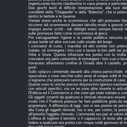
organizzando bische clandestine in casa propria e particolar
Due giochi leciti di difficile interpretazione, alla luce d
cosiddetti della
"Chiappella"
e della
"Balestra"
, che si potev
dentro le bettole e le taverne.
Vietate erano anche le scommesse che altri potevano fare 
siccome tali scommesse davano talvolta modo a gravosi imp
impegni anche scritti - tali obblighi erano sempre ritenuti n
sulle promesse fatte come scommessa di gioco.
Per salvaguardare l'igiene e la sanità pubblica nessuno p
acque luride od altre sozzure sulle strade del borgo.
I conciatori di cuoio, i macellai od altri similari non pote
malate, nè immergere i loro cuoi e lavare le loro pelli nei p
Orba e Stura. Questa infrazione era punita con la multa d
conciatori era però consentito di immergere i loro cuoi e lavar
trovavano all'estremo confine di Ovada oltre il castello; 
ponti.
Sullo spiazzo cimiteriale davanti alla chiesa parrocchiale,
spazzatura o cose vecchie sotto pena di cinque soldi di mul
o legname che potessero servire per la costruzione di case.
Queste sono le uniche precise disposizioni igienico-sanitarie
con articoli specifici; ma ve ne sono altre inserite in articol
l'Edilizia ed il Commercio e che sono già state trattate e c
Gli oggetti smarriti da qualcuno e ritrovati dovevano essere
modo che il Podestà potesse far fare pubbliche grida da legger
proprietario. A differenza di oggi, non vi era premio nè pe
alla Curia gli oggetti ritrovati, ma vi era, per contro, la p
all'autorità l'oggetto ritrovato. L'ammenda era pari al valore d
L'offesa di togliere il berretto o il cappuccio di testa alle 
fodero a qualcuno era punita con cinque soldi genovesi di mu
due soldi per la spada.