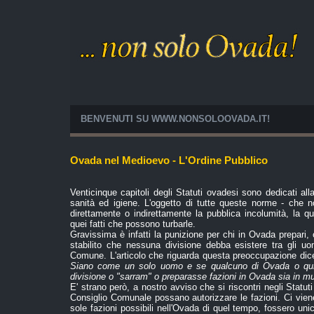
BENVENUTI SU WWW.NONSOLOOVADA.IT!
Ovada nel Medioevo - L'Ordine Pubblico
Venticinque capitoli degli Statuti ovadesi sono dedicati alla
sanità ed igiene. L'oggetto di tutte queste norme - che n
direttamente o indirettamente la pubblica incolumità, la qu
quei fatti che possono turbarle.
Gravissima è infatti la punizione per chi in Ovada prepari, 
stabilito che nessuna divisione debba esistere tra gli uo
Comune. L'articolo che riguarda questa preoccupazione di
Siano come un solo uomo e se qualcuno di Ovada o qui 
divisione o "sarram" o preparasse fazioni in Ovada sia in mu
E' strano però, a nostro avviso che si riscontri negli Statuti 
Consiglio Comunale possano autorizzare le fazioni. Ci vie
sole fazioni possibili nell'Ovada di quel tempo, fossero uni