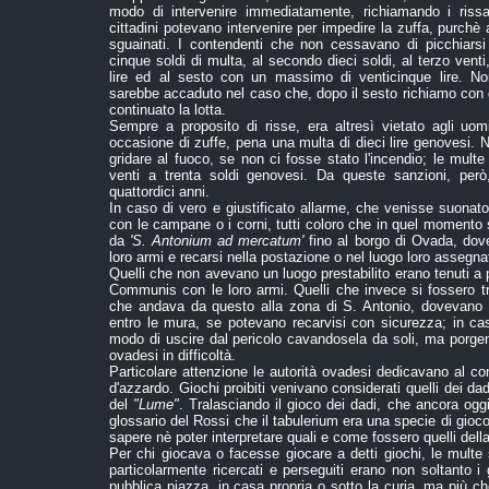
modo di intervenire immediatamente, richiamando i riss
cittadini potevano intervenire per impedire la zuffa, purchè
sguainati. I contendenti che non cessavano di picchiarsi
cinque soldi di multa, al secondo dieci soldi, al terzo venti,
lire ed al sesto con un massimo di venticinque lire. 
sarebbe accaduto nel caso che, dopo il sesto richiamo con 
continuato la lotta.
Sempre a proposito di risse, era altresì vietato agli uom
occasione di zuffe, pena una multa di dieci lire genovesi. N
gridare al fuoco, se non ci fosse stato l'incendio; le multe
venti a trenta soldi genovesi. Da queste sanzioni, però
quattordici anni.
In caso di vero e giustificato allarme, che venisse suonato
con le campane o i corni, tutti coloro che in quel momento si
da
'S. Antonium ad mercatum'
fino al borgo di Ovada, do
loro armi e recarsi nella postazione o nel luogo loro assegna
Quelli che non avevano un luogo prestabilito erano tenuti a
Communis con le loro armi. Quelli che invece si fossero trov
che andava da questo alla zona di S. Antonio, dovevano 
entro le mura, se potevano recarvisi con sicurezza; in cas
modo di uscire dal pericolo cavandosela da soli, ma porgend
ovadesi in difficoltà.
Particolare attenzione le autorità ovadesi dedicavano al con
d'azzardo. Giochi proibiti venivano considerati quelli dei dad
del
"Lume"
. Tralasciando il gioco dei dadi, che ancora og
glossario del Rossi che il tabulerium era una specie di gioc
sapere nè poter interpretare quali e come fossero quelli del
Per chi giocava o facesse giocare a detti giochi, le multe 
particolarmente ricercati e perseguiti erano non soltanto i
pubblica piazza, in casa propria o sotto la curia, ma più ch