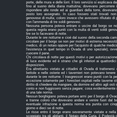
porte, delle mura e delle torri. Il loro servizio si esplicava 
fino al suono della diana mattutina; dovevano percorrere il 
rispondere alle ronde ed ai guardiani della torre, dovevan
posto loro assegnato. In caso fossero stati trovati no
genovese di multa; coloro invece che avessero rifiutato di p
con l'ammenda di tre soldi genovesi.
Nessuna persona poteva entrare o uscire dal borgo se non
questa regola erano puniti con la multa di venti soldi genov
lire se lo facevano di notte.
Durante le ore notturne e cioè dal suono della seconda cam
circolare per il borgo se non per motivi di estrema necessità
medico, di un notaio oppure per l'acquisto di qualche medici
l'esistenza in quel tempo in Ovada di uno speziale), ovve
cuocere il pane.
Chi circolava di notte per questi motivi o per autorizzazi
di luce evidente ed è strano che gli inferiori ai quattordi
disposizioni.
Era altrettanto vietato ai cittadini di Ovada di trattenersi
bettole e nelle osterie ed i tavernieri non potevano tenere 
durante le ore notturne. I trasgressori erano puniti con la pe
eccezione solamente per i forestieri ospitati nelle taverne st
diritto di chiedere da mangiare, da dormire ed altro agli osti 
conto e non fuggissero senza pagare; cosa evidentemente m
di una tale norma.
Nessun borghigiano poteva portare armi per il borgo di Ovada, 
e tranne coloro che dovevano andare e venire fuori dal bo
eventuale infrazione a questa norma era punita con ci
giorno e dieci se di notte.
Le risse entro il borgo erano severamente vietate e nella 
scoppiato tra gli abitanti, il Notaio della Curia, il Podestà