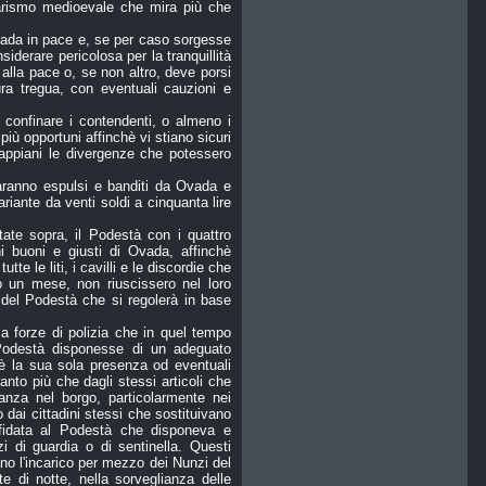
ritarismo medioevale che mira più che
Ovada in pace e, se per caso sorgesse
iderare pericolosa per la tranquillità
 alla pace o, se non altro, deve porsi
ra tregua, con eventuali cauzioni e
confinare i contendenti, o almeno i
più opportuni affinchè vi stiano sicuri
o appiani le divergenze che potessero
saranno espulsi e banditi da Ovada e
iante da venti soldi a cinquanta lire
tate sopra, il Podestà con i quattro
i buoni e giusti di Ovada, affinchè
te le liti, i cavilli e le discordie che
ro un mese, non riuscissero nel loro
 del Podestà che si regolerà in base
a forze di polizia che in quel tempo
Podestà disponesse di un adeguato
rchè la sua sola presenza od eventuali
tanto più che dagli stessi articoli che
anza nel borgo, particolarmente nei
to dai cittadini stessi che sostituivano
ffidata al Podestà che disponeva e
zi di guardia o di sentinella. Questi
ano l'incarico per mezzo dei Nunzi del
 di notte, nella sorveglianza delle