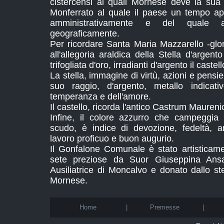
cistercensi ai quali Mornese deve la sua
Monferrato al quale il paese un tempo ap
amministrativamente e del quale 
geograficamente.
Per ricordare Santa Maria Mazzarello -glor
all'allegoria araldica della Stella d'arge
trifogliata d'oro, irradianti d'argento il cast
La stella, immagine di virtù, azioni e pensie
suo raggio, d'argento, metallo indicati
temperanza e dell'amore.
Il castello, ricorda l'antico Castrum Maureni
Infine, il colore azzurro che campeggia 
scudo, è indice di devozione, fedeltà, a
lavoro proficuo e buon augurio.
Il Gonfalone Comunale è stato artistica
sete preziose da Suor Giuseppina Ansal
Ausiliatrice di Moncalvo e donato dallo st
Mornese.
Home
|
Premesse
|