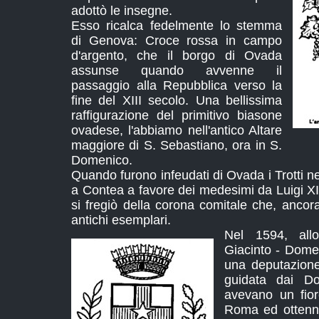
adottò le insegne.
Esso ricalca fedelmente lo stemma
di Genova: Croce rossa in campo
d'argento, che il borgo di Ovada
assunse quando avvenne il
passaggio alla Repubblica verso la
fine del XIII secolo. Una bellissima
raffigurazione del primitivo biasone
ovadese, l'abbiamo nell'antico Altare
maggiore di S. Sebastiano, ora in S.
Domenico.
Quando furono infeudati di Ovada i Trotti ne
a Contea a favore dei medesimi da Luigi XI
si fregiò della corona comitale che, ancor
antichi esemplari.
Nel 1594, all
Giacinto - Dome
una deputazion
guidata dai D
avevano un fio
Roma ed ottenne