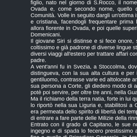
figlio, nato nel giorno di S.Rocco, il no
Ovada e, come secondo nome, quello di
Comunità. Volle in seguito dargli un'ottima i
e cristiana, facendogli frequentare prima
allora fiorente in Ovada, e poi quelle supe
Domenicani.
Il giovane Siri si distinse e si fece onore,
coltissimo e già padrone di diverse lingue s
diversi viaggi all'estero per trattare affari
padre.
A vent'anni fu in Svezia, a Stoccolma, dove
distingueva, con la sua alta cultura e per 
gentiluomo, contrasse varie ed altolocate am
sua persona a Corte, gli diedero modo di a
potè poi servire, per oltre tre anni, nella G
Ma il richiamo della terra natia, forte in lui 
lo riportò nella sua Liguria e, stabilitosi 
era permeata dello spirito di libertà dei te
di entrare a fare parte delle Milizie della r
Entrato con il grado di Capitano, le sue 
ingegno e di spada lo fecero prestissimo a