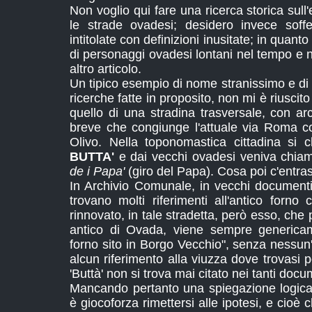
Non voglio qui fare una ricerca storica sull'
le strade ovadesi; desidero invece soff
intitolate con definizioni inusitate; in quant
di personaggi ovadesi lontani nel tempo e ne
altro articolo.
Un tipico esempio di nome stranissimo e di
ricerche fatte in proposito, non mi è riuscit
quello di una stradina trasversale, con arch
breve che congiunge l'attuale via Roma co
Olivo. Nella toponomastica cittadina si 
BUTTA'
e dai vecchi ovadesi veniva chiam
de i Papa'
(giro del Papa). Cosa poi c'entras
In Archivio Comunale, in vecchi documenti
trovano molti riferimenti all'antico forno
rinnovato, in tale stradetta, però esso, che 
antico di Ovada, viene sempre genericam
forno sito in Borgo Vecchio", senza nessun
alcun riferimento alla viuzza dove trovasi p
'Buttà' non si trova mai citato nei tanti doc
Mancando pertanto una spiegazione logica
è giocoforza rimettersi alle ipotesi, e cioè c