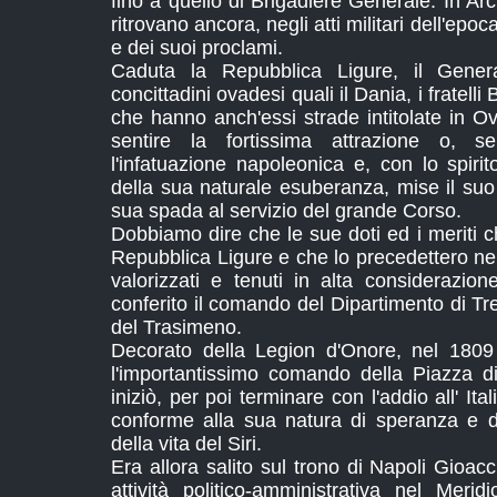
fino a quello di Brigadiere Generale. In Arc
ritrovano ancora, negli atti militari dell'epoca,
e dei suoi proclami.
Caduta la Repubblica Ligure, il Genera
concittadini ovadesi quali il Dania, i fratelli
che hanno anch'essi strade intitolate in 
sentire la fortissima attrazione o, s
l'infatuazione napoleonica e, con lo spir
della sua naturale esuberanza, mise il suo
sua spada al servizio del grande Corso.
Dobbiamo dire che le sue doti ed i meriti 
Repubblica Ligure e che lo precedettero nel
valorizzati e tenuti in alta considerazio
conferito il comando del Dipartimento di Tre
del Trasimeno.
Decorato della Legion d'Onore, nel 1809
l'importantissimo comando della Piazza 
iniziò, per poi terminare con l'addio all' Ital
conforme alla sua natura di speranza e d
della vita del Siri.
Era allora salito sul trono di Napoli Gioac
attività politico-amministrativa nel Merid