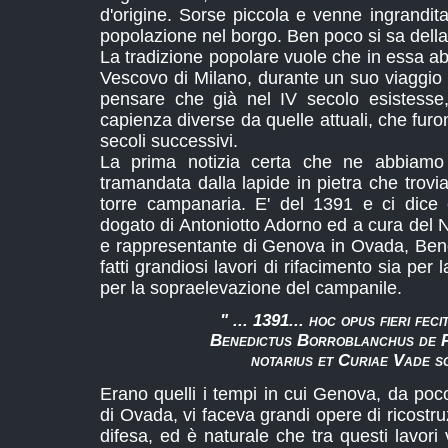
d'origine. Sorse piccola e venne ingrandit
popolazione nel borgo. Ben poco si sa della
La tradizione popolare vuole che in essa a
Vescovo di Milano, durante un suo viaggio i
pensare che già nel IV secolo esistesse
capienza diverse da quelle attuali, che furo
secoli successivi.
La prima notizia certa che ne abbiamo
tramandata dalla lapide in pietra che trov
torre campanaria. E' del 1391 e ci dice c
dogato di Antoniotto Adorno ed a cura del 
e rappresentante di Genova in Ovada, Ben
fatti grandiosi lavori di rifacimento sia per
per la sopraelevazione del campanile.
" ... 1391... hoc opus fieri feci
Benedictus Borroblanchus de P
notarius et Curiae Vade sc
Erano quelli i tempi in cui Genova, da poc
di Ovada, vi faceva grandi opere di ricos
difesa, ed è naturale che tra questi lavori