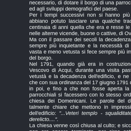
necessario, di dotare il borgo di una parro
ed agli sviluppi demografici del paese.
Per i tempi successivi non si hanno più 
abbiano potuto lasciare una qualche tra
centinaia di anni quella che era e resse l
nelle alterne vicende, buone o cattive, di O
Ma con il passare dei secoli la decadenza 
sempre più inquietante e la necessità di
vasta e meno vetusta si fece sempre più im
del borgo.
Nel 1791, quando già era in costruzione
Vescovo di Acqui, durante una visita pas
vetustà e la decadenza dell'edificio, e ne
che con sua ordinanza del 17 giugno 1791 d
in poi, e fino a che non fosse aperta la
parrocchiali si facessero con lo stesso ordi
chiesa dei Domenicani. Le parole del 
talmente chiare che mettono in impressi
dell'edificio:
"...Veteri templo - squalidita
derelicto...."
.
La chiesa venne così chiusa al culto; e si