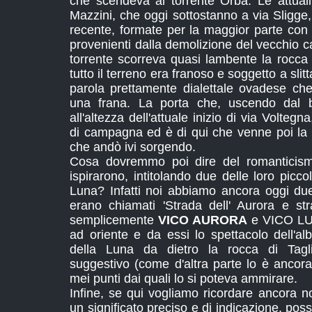
che scendeva al torrente Orba. Le attua
Mazzini, che oggi sottostanno a via Sligge
recente, formate per la maggior parte con ma
provenienti dalla demolizione del vecchio cas
torrente scorreva quasi lambente la rocca 
tutto il terreno era franoso e soggetto a slitt
parola prettamente dialettale ovadese che 
una frana. La porta che, uscendo dal b
all'altezza dell'attuale inizio di via Voltegn
di campagna ed è di qui che venne poi la
che andò ivi sorgendo.
Cosa dovremmo poi dire del romanticismo
ispirarono, intitolando due delle loro picco
Luna? Infatti noi abbiamo ancora oggi due 
erano chiamati 'Strada dell' Aurora e st
semplicemente
VICO AURORA
e VICO LUN
ad oriente e da essi lo spettacolo dell'a
della Luna da dietro la rocca di Tagl
suggestivo (come d'altra parte lo è ancora
mei punti dai quali lo si poteva ammirare.
Infine, se qui vogliamo ricordare ancora 
un significato preciso e di indicazione, poss