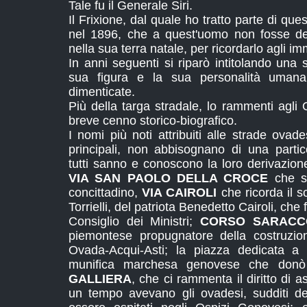
Tale fu il Generale Siri.
Il Frixione, dal quale ho tratto parte di que
nel 1896, che a quest'uomo non fosse de
nella sua terra natale, per ricordarlo agli i
In anni seguenti si riparò intitolando una
sua figura e la sua personalità uman
dimenticate.
Più della targa stradale, lo rammenti agl
breve cenno storico-biografico.
I nomi più noti attribuiti alle strade ova
principali, non abbisognano di una parti
tutti sanno e conoscono la loro derivazi
VIA SAN PAOLO DELLA CROCE
che si
concittadino,
VIA CAIROLI
che ricorda il s
Torrielli, del patriota Benedetto Cairoli, ch
Consiglio dei Ministri;
CORSO SARACC
piemontese propugnatore della costruzio
Ovada-Acqui-Asti; la piazza dedicata 
munifica marchesa genovese che donò 
GALLIERA
, che ci rammenta il diritto di 
un tempo avevano gli ovadesi, sudditi de