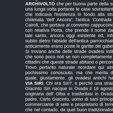
ARCHIVOLTO
che per buona parte della 
una lunga volta portante le case sovrastanti
che indicava l'esistenza in fondo alla st
chiamata 'dell' Ancora'; l'antica
'Contrada
Cairoli, che portava al convento cappuccin
con relativa Porta, che prende il nome dal
tale santo, ancora oggi esistente ed, inf
subito dietro l'abside dell'antica parrocchi
anticamente erano poste le garitte dei gabell
Si trovano anche delle strade ovadesi inti
che sono poco noti se non completamente s
cittadini che queste strade abitano o percor
Trovo pertanto naturale ricordare qui a
pochissimo conosciuto, ma che merita d
quale, giustamente, gli ovadesi antichi 
VIA SIRI
. Chi era Siri?, e perchè una strad
Giacinto Siri nacque in Ovada il 16 agosto
originaria dell' Olba e trasferitasi in Ovad
padre, Carlo Giacinto, uomo di sani principi
commerciante di sete e proprietario di terr
che nel contado, da quel buon tradizionalist