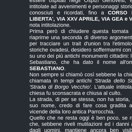
essere ospitati negli Ospizi Genovesi; e
intitolate ad avvenimenti e personaggi stori
conosciuti e ricordati, fino a
CORSO 
LIBERTA', VIA XXV APRILE, VIA GEA e 
nota intitolazione.
Prima però di chiudere questa tornata d
riaprirne una seconda di diverso argoment
per tracciare un trait d'union tra l'etimo
storiche ovadesi, desidero soffermarmi con 
su uno dei più antichi monumenti cittadini: 
Sebastiano, che ha dato il nome all'
SEBASTIANO
.
Non sempre si chiamò così sebbene la chies
chiamata in tempi antichi
'Strada dello St
'Strada di Borgo Vecchio'
. L'attuale intit
chiesa fu sconsacrata e chiusa al culto.
La strada, di per se stessa, non ha storia
suo nome, credo di fare cosa gradita ag
vicende della loro antica Parrocchia.
Quello che ne resta oggi è ben poco, se no
che, sebbene riveli mutilazioni ed i danni
dagli uomini, mantiene ancora ben visib