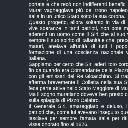
portata e che recò non indifferenti benefici
Murat vagheggiava più del trono napoleon
Italia in un unico Stato sotto la sua corona.
Questo progetto, allora soltanto in via di
vive speranze in tanti patrioti, non potè 
aderenti un uomo come il Siri che al suo 
sempre il suo spirito di italianità e che, pr
maturi, anelava all'unità di tutti i pop
formazione di una coscienza nazionale 
italiana.
Sappiamo per certo che Siri aderì 'toto co
fin da quando era Comandante della Piazza
con gli emissari del Re Gioacchino. Si tra
afferma brevemente il Colletta nella sua S
fece parte attiva nello Stato Maggiore di Mu
Ma il sogno muratiano doveva ben presto ca
sulla spiaggia di Pizzo Calabro.
Il Generale Siri, amareggiato e deluso, in
patrioti che, come lui avevano inseguito que
lasciava per sempre l'amata Italia per rit
visse onorato fino al 1826.