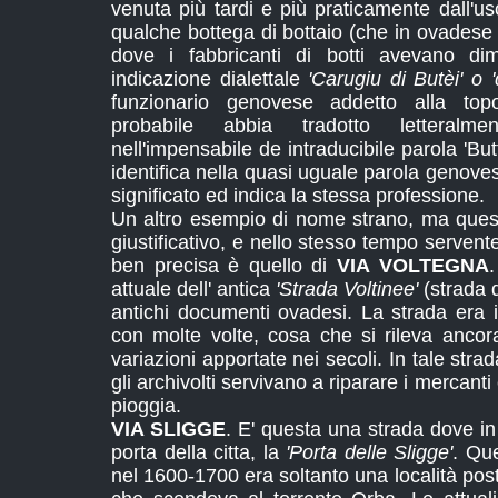
venuta più tardi e più praticamente dall'uso
qualche bottega di bottaio (che in ovadese 
dove i fabbricanti di botti avevano dimo
indicazione dialettale
'Carugiu di Butèi' o '
funzionario genovese addetto alla to
probabile abbia tradotto letteralme
nell'impensabile de intraducibile parola 'Butt
identifica nella quasi uguale parola genoves
significato ed indica la stessa professione.
Un altro esempio di nome strano, ma questo
giustificativo, e nello stesso tempo servent
ben precisa è quello di
VIA VOLTEGNA
.
attuale dell' antica
'Strada Voltinee'
(strada d
antichi documenti ovadesi. La strada era 
con molte volte, cosa che si rileva anco
variazioni apportate nei secoli. In tale stra
gli archivolti servivano a riparare i mercanti
pioggia.
VIA SLIGGE
. E' questa una strada dove i
porta della citta, la
'Porta delle Sligge'
. Que
nel 1600-1700 era soltanto una località pos