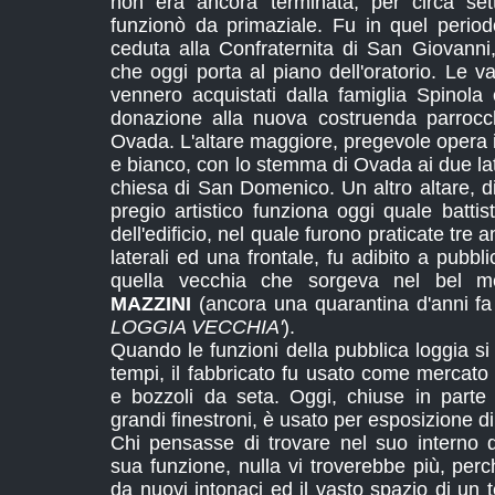
non era ancora terminata, per circa se
funzionò da primaziale. Fu in quel perio
ceduta alla Confraternita di San Giovanni,
che oggi porta al piano dell'oratorio. Le var
vennero acquistati dalla famiglia Spinola
donazione alla nuova costruenda parrocch
Ovada. L'altare maggiore, pregevole opera
e bianco, con lo stemma di Ovada ai due lati
chiesa di San Domenico. Un altro altare, d
pregio artistico funziona oggi quale battist
dell'edificio, nel quale furono praticate tre
laterali ed una frontale, fu adibito a pubbli
quella vecchia che sorgeva nel bel me
MAZZINI
(ancora una quarantina d'anni f
LOGGIA VECCHIA'
).
Quando le funzioni della pubblica loggia s
tempi, il fabbricato fu usato come mercato 
e bozzoli da seta. Oggi, chiuse in parte 
grandi finestroni, è usato per esposizione di 
Chi pensasse di trovare nel suo interno qu
sua funzione, nulla vi troverebbe più, perch
da nuovi intonaci ed il vasto spazio di un