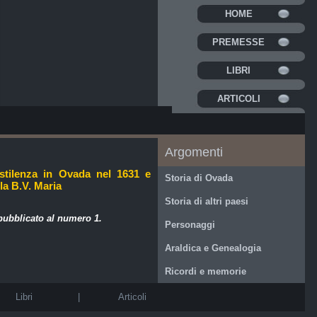
HOME
PREMESSE
LIBRI
ARTICOLI
Argomenti
estilenza in Ovada nel 1631 e
Storia di Ovada
la B.V. Maria
Storia di altri paesi
 pubblicato al numero
1
.
Personaggi
Araldica e Genealogia
Ricordi e memorie
Libri
|
Articoli