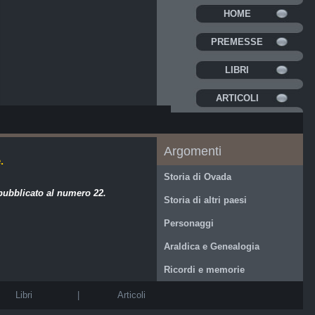
HOME
PREMESSE
LIBRI
ARTICOLI
Argomenti
.
Storia di Ovada
 pubblicato al numero
22
.
Storia di altri paesi
Personaggi
Araldica e Genealogia
Ricordi e memorie
Libri
|
Articoli