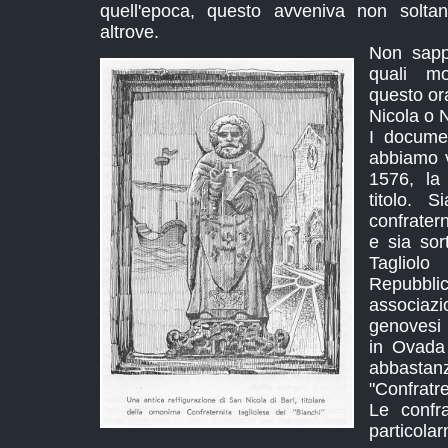
quell'epoca, questo avveniva non solta
altrove.
Non sapp
quali mo
questo ora
Nicola o N
I docume
abbiamo vi
1576, la
titolo. 
confratern
e sia so
Tagliol
Repubbli
associa
genovesi 
in Ovada e
abbast
"Confratre
Le confra
partic