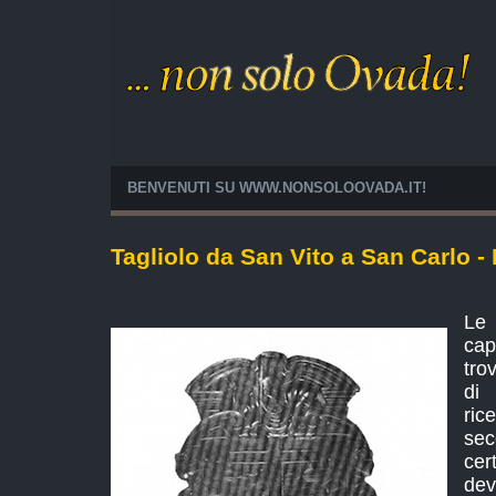
BENVENUTI SU WWW.NONSOLOOVADA.IT!
Tagliolo da San Vito a San Carlo - 
Le 
cap
tro
di
ric
sec
ce
dev