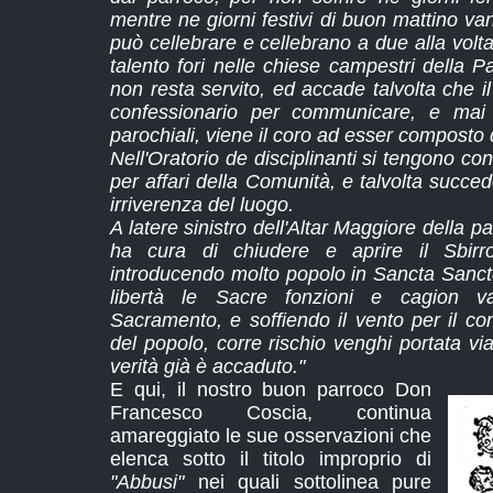
mentre ne giorni festivi di buon mattino va
può cellebrare e cellebrano a due alla volta
talento fori nelle chiese campestri della 
non resta servito, ed accade talvolta che il
confessionario per communicare, e mai
parochiali, viene il coro ad esser composto d
Nell'Oratorio de disciplinanti si tengono c
per affari della Comunità, e talvolta succe
irriverenza del luogo.
A latere sinistro dell'Altar Maggiore della p
ha cura di chiudere e aprire il Sbirr
introducendo molto popolo in Sancta Sancto
libertà le Sacre fonzioni e cagion va
Sacramento, e soffiendo il vento per il co
del popolo, corre rischio venghi portata v
verità già è accaduto."
E qui, il nostro buon parroco Don
Francesco Coscia, continua
amareggiato le sue osservazioni che
elenca sotto il titolo improprio di
"Abbusi"
nei quali sottolinea pure