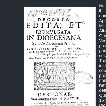
Nel
il
no
Apo
Mil
Alb
Ge
Ve
pr
pa
se
Tr
in
co
pr
rin
l'a
dett
Qu
157
Dio