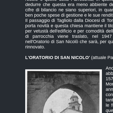
dedurre che questa era meno abbiente del
cifre di bilancio ne siano superiori, in qua
ben poche spese di gestione e le sue rendit
Il passaggio di Tagliolo dalla Diocesi di To
porta novità e questa chiesa mantiene il tit
per vetustà dell'edificio e per comodità dell
di parrocchia viene traslato, nel 194
nell'Oratorio di San Nicolò che sarà, per qu
rinnovato.
L'ORATORIO DI SAN NICOLO'
(attuale Pa
Anc
ab
157
Mo
ann
con
tan
le 
que