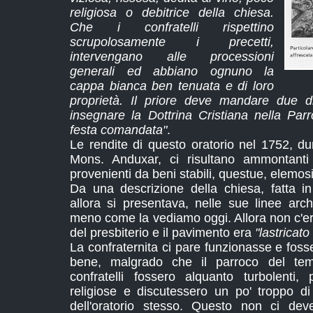
religiosa o debitrice della chiesa.
Che i confratelli rispettino
scrupolosamente i precetti,
intervengano alle processioni
generali ed abbiano ognuno la
cappa bianca ben tenuata e di loro
proprietà. Il priore deve mandare due di
insegnare la Dottrina Cristiana nella Pa
festa comandata"
.
Le rendite di questo oratorio nel 1752, dur
Mons. Anduxar, ci risultano ammontanti
provenienti da beni stabili, questue, elemos
Da una descrizione della chiesa, fatta in 
allora si presentava, nelle sue linee arch
meno come la vediamo oggi. Allora non c'er
del presbiterio e il pavimento era
"lastricato
La confraternita ci pare funzionasse e fos
bene, malgrado che il parroco del te
confratelli fossero alquanto turbolenti
religiose e discutessero un po' troppo di 
dell'oratorio stesso. Questo non ci dev