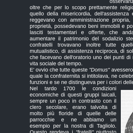
osservanz
oltre che per lo scopo prettamente relig
quello della misericordia, dell'assistenz
reggevano con amministrazione propria, 
proprietà, possedevano beni immobili e po
lasciti testamentari e offerte, che an
aumentare il patrimonio del sodalizio st
confratelli trovavano inoltre tutte que
mutualistico, di assistenza reciproca, di sol
che facevano dell'oratorio uno dei punti di 
vita sociale del tempo.
E' ovvio che tutte queste
"Domus"
avessero 
quale la confraternita si intitolava, ne celeb
funzioni e se ne distingueva per i colori del
Nel tardo 1700 le condizioni
economiche di questi gruppi laicali,
sempre un poco in contrasto con il
clero secolare, erano talvolta di
molto più floride di quelle delle
parrocchie e ne abbiamo un
esempio per la nostra di Tagliolo.
Questo rendeva i
"fratelli"
piuttosto