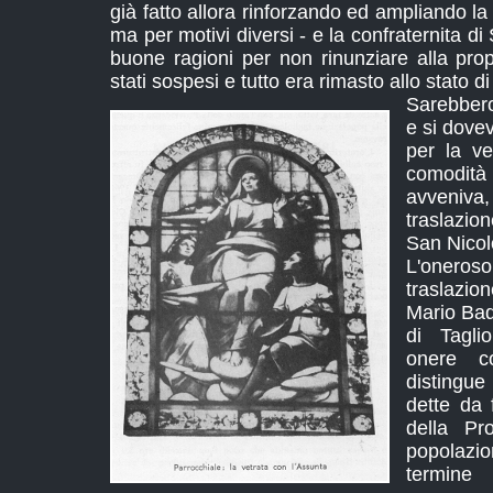
già fatto allora rinforzando ed ampliando la 
ma per motivi diversi - e la confraternita di
buone ragioni per non rinunziare alla prop
stati sospesi e tutto era rimasto allo stato di
Sarebbero
e si dove
per la vet
comodit
avveniva,
traslazion
San Nicol
L'onero
traslazi
Mario Bad
di Tagli
onere c
distingue
dette da f
della Pr
popolazi
termine