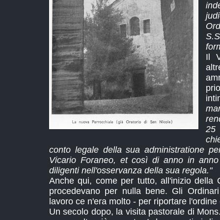
ind
ju
Ord
S.S
for
Il 
alt
amm
pri
int
ma
ren
25 
chi
conto legale della sua administratione per
Vicario Foraneo, et così di anno in anno e
diligenti nell'osservanza della sua regola."
Anche qui, come per tutto, all'inizio della
procedevano per nulla bene. Gli Ordinari
lavoro ce n'era molto - per riportare l'ordine 
Un secolo dopo, la visita pastorale di Mons.