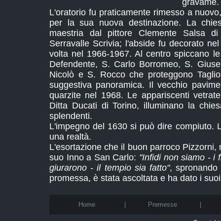
gravame.
L'oratorio fu praticamente rimesso a nuovo, 
per la sua nuova destinazione. La chies
maestria dal pittore Clemente Salsa 
Serravalle Scrivia; l'abside fu decorato ne
volta nel 1966-1967. Al centro spiccano le
Defendente, S. Carlo Borromeo, S. Giusep
Nicolò e S. Rocco che proteggono Tagliolo,
suggestiva panoramica. Il vecchio pavimen
quarzite nel 1968. Le appariscenti vetrate
Ditta Ducati di Torino, illuminano la chies
splendenti.
L'impegno del 1630 si può dire compiuto. 
una realtà.
L'esortazione che il buon parroco Pizzorni, 
suo Inno a San Carlo:
"Infidi non siamo - i f
giurarono - il tempio sia fatto"
, spronando 
promessa, è stata ascoltata e ha dato i suoi f
Home
|
Premesse
|