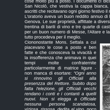
cose molto più a posto. I documenti ci dic
San Nicolò, che vestiva la cappa bianca
ascritti che recitavano ogni giorno festivo il 
L'oratorio aveva un buon reddito annuo di 
Genova. Le sue proprietà, affittate a diversi
trentina di barili di vino e tre quarte di ca
per un buon numero di Messe, l'Altare e la
tutto procedeva per il meglio.
Ciononostante Mons. Settala a cui
piacevano le cose a posto e ben
fatte e che conosceva la vivacità e
la insofferenza che animava in quei
tempi molte confraternite
particolarmente di matrice ligure -
non manca di esortare:
"Ogni anno
si rinnovino gli Officiali alla
presenzza del Rettore. Subito dopo
fatta l'elezione, gli Officiali vecchi
rendano i conti e i contanti a quelli
nuovi. Non si elegga a Officiale
nessuna persona scandalosa,
viziosa, rissosa, dedita al vino, poco