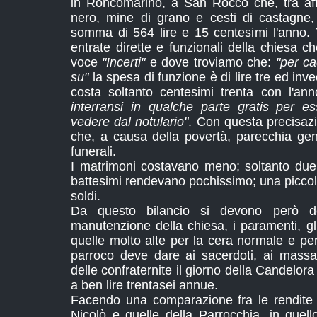
in Roncomarino, a San Rocco che, tra affit
nero, mine di grano e cesti di castagne, 
somma di 564 lire e 15 centesimi l'anno. 
entrate dirette e funzionali della chiesa ch
voce
"Incerti"
e dove troviamo che:
"per c
su"
la spesa di funzione è di lire tre ed inv
costa soltanto centesimi trenta con l'ann
interransi in qualche parte gratis per 
vedere dal notulario"
. Con questa precisazi
che, a causa della povertà, parecchia ge
funerali.
I matrimoni costavano meno; soltanto due l
battesimi rendevano pochissimo; una piccola
soldi.
Da questo bilancio si devono però d
manutenzione della chiesa, i paramenti, gl
quelle molto alte per la cera normale e per 
parroco deve dare ai sacerdoti, ai massari
delle confraternite il giorno della Candel
a ben lire trentasei annue.
Facendo una comparazione fra le rendite 
Nicolò e quelle della Parrocchia, in que