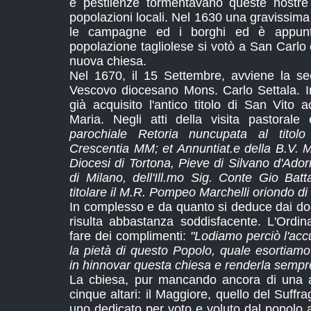
e pestilenze tormentavano queste nostre 
popolazioni locali. Nel 1630 una gravissim
le campagne ed i borghi ed è appunt
popolazione tagliolese si votò a San Carlo e
nuova chiesa.
Nel 1670, il 15 Settembre, avviene la se
Vescovo diocesano Mons. Carlo Settala. I
già acquisito l'antico titolo di San Vito
Maria. Negli atti della visita pastorale
parochiale Retoria nuncupata al titol
Crescentia MM; et Annuntiat.e della B.V. Ma
Diocesi di Tortona, Pieve di Silvano d'Ado
di Milano, dell'Ill.mo Sig. Conte Gio Batt
titolare il M.R. Pompeo Marchelli oriondo d
In complesso e da quanto si deduce dai doc
risulta abbastanza soddisfacente. L'Ordina
fare dei complimenti:
"Lodiamo perciò l'acc
la pietà di questo Popolo, quale esortiamo
in hinnovar questa chiesa e renderla sempre
La cbiesa, pur mancando ancora di una a
cinque altari: il Maggiore, quello del Suffra
uno dedicato per voto e voluto dal popolo a