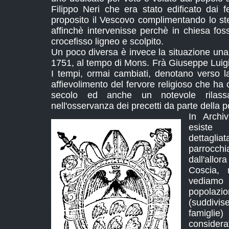
Filippo Neri che era stato edificato dai f
proposito il Vescovo complimentando lo ste
affinchè intervenisse perchè in chiesa f
crocefisso ligneo e scolpito.
Un poco diversa è invece la situazione una 
1751, al tempo di Mons. Frà Giuseppe Lui
I tempi, ormai cambiati, denotano verso la
affievolimento del fervore religioso che ha 
secolo ed anche un notevole rilass
nell'osservanza dei precetti da parte della p
In Archi
esiste 
dettagli
parrocch
dall'allo
Coscia, 
vediamo 
popolazi
(suddivi
famiglie
considera