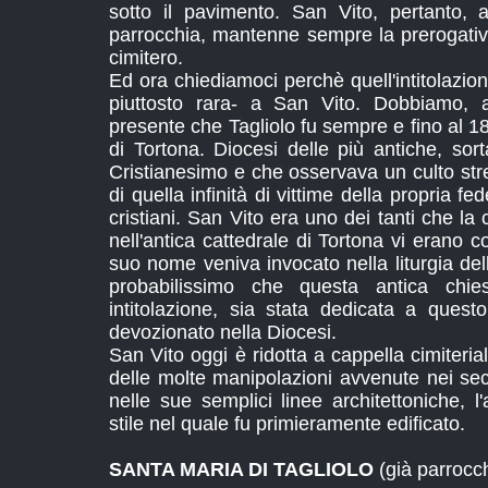
sotto il pavimento. San Vito, pertanto,
parrocchia, mantenne sempre la prerogativa
cimitero.
Ed ora chiediamoci perchè quell'intitolazio
piuttosto rara- a San Vito. Dobbiamo, a
presente che Tagliolo fu sempre e fino al 18
di Tortona. Diocesi delle più antiche, sor
Cristianesimo e che osservava un culto str
di quella infinità di vittime della propria fe
cristiani. San Vito era uno dei tanti che la
nell'antica cattedrale di Tortona vi erano co
suo nome veniva invocato nella liturgia de
probabilissimo che questa antica chi
intitolazione, sia stata dedicata a ques
devozionato nella Diocesi.
San Vito oggi è ridotta a cappella cimiterial
delle molte manipolazioni avvenute nei sec
nelle sue semplici linee architettoniche, l'
stile nel quale fu primieramente edificato.
SANTA MARIA DI TAGLIOLO
(già parrocch