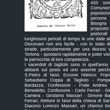
433 son
Comunione
popolaz
persone
Bisogna 
proposit
pastorali
lunghissimi periodi di tempo le une dalle al
Diocesani non era facile - con lo stato d
strade, particolarmente per una diocesi 
Tortona - spostarsi rapidamente e poter visi
le parrocchie di loro competenza.
I sacerdoti di tagliolo sono in quell'anno
abitanti sul posto ed uno assente perch
S.Pietro di Novi. Eccone l'elenco: Fra
Sebastiano Coppa di Tagliolo - Pomp
Bardazza, Confessore - Frate Andrea F
Benedetto, Confessore - Carlo Ferrari - Gi
Camera - Girolamo Massari - Simone Ba
Ferrari, Rettore in Novi della chiesa di San
Diacono Lorenzo Massari, un chierico to