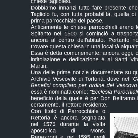
chiese tagliolesi.
Dobbiamo innanzi tutto fare presente che
Tagliolo fu, con tutta probabilità, quella d
prima parrocchiale del paese.
Anticamente le chiese parrocchiali erano lo
Soltanto nel 1500 si cominciò a trasporta
ancora al centro dell'abitato. Pertanto n
trovare questa chiesa in una località alquan
Essa è detta comunemente, ancora oggi, d
intitolazione e dedicazione è ai Santi V
Martiri.
Una delle prime notizie documentate su qu
Archivio Vescovile di Tortona, dove nel
"C
Benefici compilato per ordine del Vescov
essa è nominata come:
"Ecclesia Parochialis
beneficio della quale è per Don Beltramo 
certamente, il rettore residente.
Con titolo di Parrocchiale o
Rettoria è ancora segnalata
nel 1576 durante la visita
apostolica di Mons.
Ragazzoni e nel 1595 negli