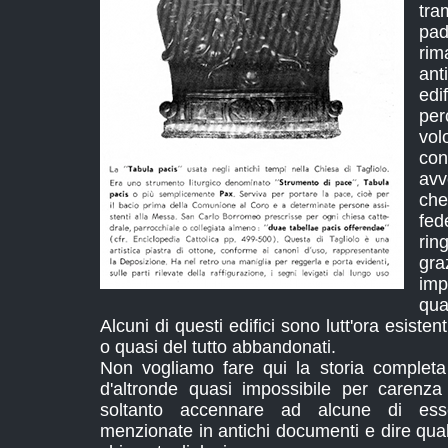
tr
pad
ri
ant
edi
pe
vol
co
avv
che
fe
ri
gr
imp
qua
Alcuni di questi edifici sono lutt'ora esistent
o quasi del tutto abbandonati.
Non vogliamo fare qui la storia completa
d'altronde quasi impossibile per carenz
soltanto accennare ad alcune di es
menzionate in antichi documenti e dire qua