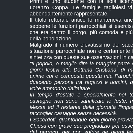
Primi e uno studente con la sola licenza
Lorenzo Coppa. Le famiglie tagliolesi v
abbondantemente rappresentate.
Il titolo rettorale antico lo manteneva an
sebbene le funzioni parrocchiali si eserci
che era dentro il borgo, più comoda e più
della popolazione.
Malgrado il numero elevatissimo dei sace
situazione parrocchiale non è certamente f
sintetizza con queste sue osservazioni in c
"Il popolo, o meglio dire la maggior parte 
giorni festivi alla Dottrina Cristiana, di
anime cui è composta questa mia Parochi
duecento persone tra ragazzi e uomini,
volte ammonito dall'altare.
In tempo d'estate e specialmente nel 
castagne non sono santificate le feste,
Messa ed il restante della giornata l'impi
raccoglier castagne senza necessità.
I Sacerdoti, quantonque ogni giorno provved
Chiesa con grave suo pregiudizio per esser
dal parroco, per non sofrire ne giorni f