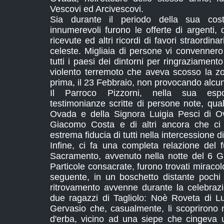
Vescovi ed Arcivescovi.
Sia durante il periodo della sua cost
innumerevoli furono le offerte di argenti, d
ricevute ed altri ricordi di favori straordina
celeste. Migliaia di persone vi convenner
tutti i paesi dei dintorni per ringraziamento
violento terremoto che aveva scosso la 
prima, il 23 Febbraio, non provocando alcun
Il Parroco Pizzorni, nella sua espo
testimonianze scritte di persone note, qua
Ovada e della Signora Luigia Pesci di O
Giacomo Costa e di altri ancora che ci
estrema fiducia di tutti nella intercessione d
Infine, ci fa una completa relazione del f
Sacramento, avvenuto nella notte del 6 G
Particole consacrate, furono trovati miracol
seguente, in un boschetto distante pochi p
ritrovamento avvenne durante la celebraz
due ragazzi di Tagliolo: Noè Roveta di L
Gervasio che, casualmente, li scoprirono n
d'erba, vicino ad una siepe che cingeva u