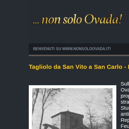
BENVENUTI SU WWW.NONSOLOOVADA.IT!
Tagliolo da San Vito a San Carlo -
Sul
Ov
pr
str
St
ant
Re
Feu