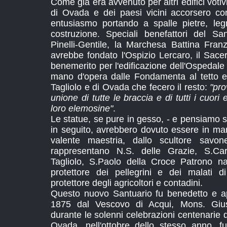
Come gia era avvenuto per altri edifici votivi
di Ovada e dei paesi vicini accorsero con
entusiasmo portando a spalle pietre, leg
costruzione. Speciali benefattori del Sa
Pinelli-Gentile, la Marchesa Battina Fra
avrebbe fondato l'Ospizio Lercaro, il Sacer
benemerito per l'edificazione dell'Ospedal
mano d'opera dalle Fondamenta al tetto ed,
Tagliolo e di Ovada che fecero il resto:
"pro
unione di tutte le braccia e di tutti i cuor
loro elemosine"
.
Le statue, se pure in gesso, - e pensiamo si
in seguito, avrebbero dovuto essere in ma
valente maestria, dallo scultore savon
rappresentano N.S. delle Grazie, S.Ca
Tagliolo, S.Paolo della Croce Patrono 
protettore dei pellegrini e dei malati 
protettore degli agricoltori e contadini.
Questo nuovo Santuario fu benedetto e ap
1875 dal Vescovo di Acqui, Mons. Giu
durante le solenni celebrazioni centenarie 
Ovada, nell'ottobre dello stesso anno, fu 