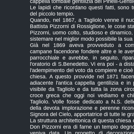
cappella tombale gentilizia dei Pinelli-Gentil
Le lapidi che ricordano questi fatti, sono t
del piccolo tempio.
Quando, nel 1867, a Tagliolo venne il n
Battista Pizzorni di Rossiglione, le cose 
Pizzorni, uomo colto, studioso e dinamico, 
sistemare nel miglior modo possibile la sua
Già nel 1869 aveva provveduto a compl
campane facendone fondere altre e le ave
parrocchiale e avrebbe, in seguito, ripa
l'oratorio di S.Benedetto. Vi era poi - a dis
l'adempimento del voto da compiere e cioè 
chiesa. A questo provvide nel 1871 facen
adiacente l'antica cappella gentilizia e i
visibile da Tagliolo e da tutta la zona circo
croce greca che oggi noi vediamo e chi
Tagliolo. Volle fosse dedicato a N.S. del
della devota implorazione e perenne ricono
Signora del Cielo, apportatrice di tutte le gr
La struttura architettonica di questa chiesa 
Don Pizzorni era di farne un tempio degno 
veniva data. Un progetto di decorazione