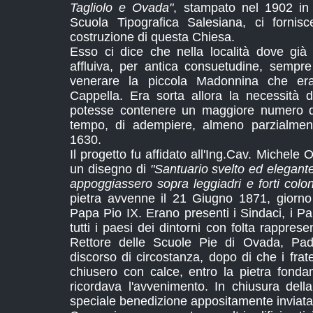
Tagliolo e Ovada"
, stampato nel 1902 in
Scuola Tipografica Salesiana, ci fornisce
costruzione di questa Chiesa.
Esso ci dice che nella località dove già 
affluiva, per antica consuetudine, sempr
venerare la piccola Madonnina che era
Cappella. Era sorta allora la necessità 
potesse contenere un maggiore numero di
tempo, di adempiere, almeno parzialment
1630.
Il progetto fu affidato all'Ing.Cav. Michele
un disegno di
"Santuario svelto ed elegante 
appoggiassero sopra leggiadri e forti colon
pietra avvenne il 21 Giugno 1871, giorno d
Papa Pio IX. Erano presenti i Sindaci, i Par
tutti i paesi dei dintorni con folta rapprese
Rettore delle Scuole Pie di Ovada, Padr
discorso di circostanza, dopo di che i frate
chiusero con calce, entro la pietra fond
ricordava l'avvenimento. In chiusura della
speciale benedizione appositamente inviata