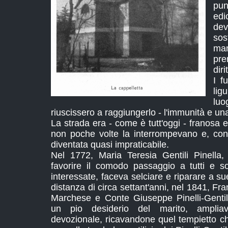
pu
ed
de
so
man
pre
diri
I f
lig
lu
riuscissero a raggiungerlo - l'immunità e una
La strada era - come è tutt'oggi - franosa e
non poche volte la interrompevano e, con 
diventata quasi impraticabile.
Nel 1772, Maria Teresia Gentili Pinella,
favorire il comodo passaggio a tutti e sol
interessate, faceva selciare e riparare a s
distanza di circa settant'anni, nel 1841, Fr
Marchese e Conte Giuseppe Pinelli-Gentile
un pio desiderio del marito, ampliav
devozionale, ricavandone quel tempietto ch