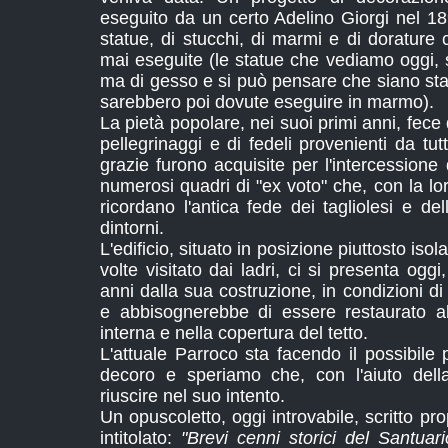
eseguito da un certo Adelino Giorgi nel 18
statue, di stucchi, di marmi e di dorature
mai eseguite (le statue che vediamo oggi, 
ma di gesso e si può pensare che siano state
sarebbero poi dovute eseguire in marmo).
La pietà popolare, nei suoi primi anni, fece
pellegrinaggi e di fedeli provenienti da tut
grazie furono acquisite per l'intercessione
numerosi quadri di "ex voto" che, con la lor
ricordano l'antica fede dei tagliolesi e d
dintorni.
L'edificio, situato in posizione piuttosto is
volte visitato dai ladri, ci si presenta ogg
anni dalla sua costruzione, in condizioni d
e abbisognerebbe di essere restaurato al
interna e nella copertura del tetto.
L'attuale Parroco sta facendo il possibile p
decoro e speriamo che, con l'aiuto dell
riuscire nel suo intento.
Un opuscoletto, oggi introvabile, scritto pr
intitolato:
"Brevi cenni storici del Santuar