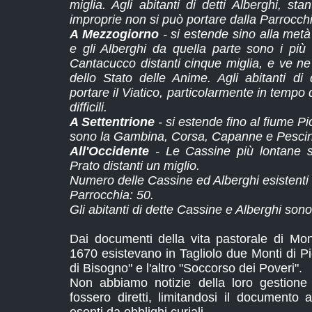
miglia. Agli abitanti di detti Alberghi, st
improprie non si può portare dalla Parrocchia
A Mezzogiorno
- si estende sino alla met
e gli Alberghi da quella parte sono i più lo
Cantacucco distanti cinque miglia, e ve ne
dello Stato delle Anime. Agli abitanti di
portare il Viatico, particolarmente in tempo
difficili.
A Settentrione
- si estende fino al fiume Pi
sono la Gambina, Corsa, Capanne e Pescino 
All'Occidente
- Le Cassine più lontane 
Prato distanti un miglio.
Numero delle Cassine ed Alberghi esistenti n
Parrocchia: 50.
Gli abitanti di dette Cassine e Alberghi son
Dai documenti della vita pastorale di Mons
1670 esistevano in Tagliolo due Monti di P
di Bisogno" e l'altro "Soccorso dei Poveri".
Non abbiamo notizie della loro gestione
fossero diretti, limitandosi il documento 